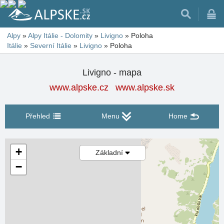
Alpy
»
Alpy Itálie - Dolomity
»
Livigno
»
Poloha
Itálie
»
Severní Itálie
»
Livigno
»
Poloha
Livigno - mapa
www.alpske.cz
www.alpske.sk
Přehled
Menu
Home
+
Základní
−