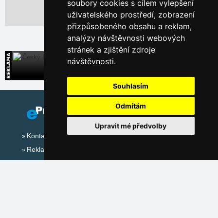
soubory cookies s cílem vylepšení
uživatelského prostředí, zobrazení
Leaflet
| ©
OpenStreetMap
contributors
přizpůsobeného obsahu a reklam,
analýzy návštěvnosti webových
stránek a zjištění zdroje
návštěvnosti.
Český Ráj
Široká nabídka přímých kontaktů na ubytování
Souhlasím
Odmítám
Upravit mé předvolby
Kontakt
Reklama
Sociální sítě: